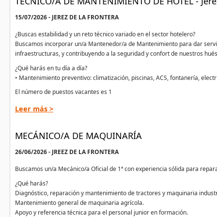
TÉCNICO/A DE MANTENIMIENTO DE HOTEL - Jerez 
15/07/2026 - JEREZ DE LA FRONTERA
¿Buscas estabilidad y un reto técnico variado en el sector hotelero?
Buscamos incorporar un/a Mantenedor/a de Mantenimiento para dar servicio 
infraestructuras, y contribuyendo a la seguridad y confort de nuestros hué
¿Qué harás en tu día a día?
• Mantenimiento preventivo: climatización, piscinas, ACS, fontanería, electr
El número de puestos vacantes es 1
Leer más >
MECÁNICO/A DE MAQUINARÍA
26/06/2026 - JREEZ DE LA FRONTERA
Buscamos un/a Mecánico/a Oficial de 1ª con experiencia sólida para repa
¿Qué harás?
Diagnóstico, reparación y mantenimiento de tractores y maquinaria industri
Mantenimiento general de maquinaria agrícola.
Apoyo y referencia técnica para el personal junior en formación.