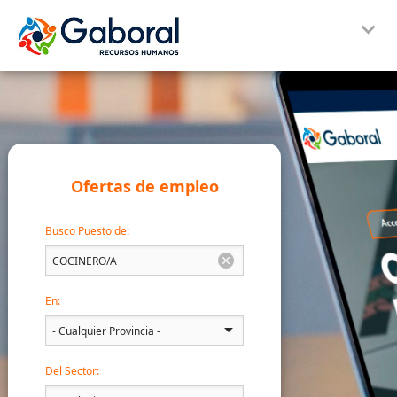
Ofertas de empleo
Busco Puesto de:
En:
Del Sector: