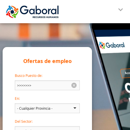
Ofertas de empleo
Busco Puesto de:
En:
Del Sector: