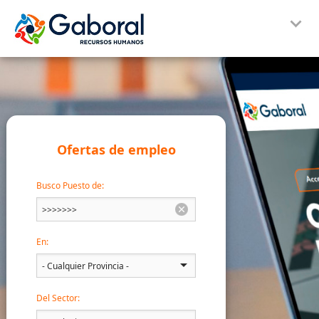
Ofertas de empleo
Busco Puesto de:
En:
Del Sector: