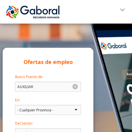
Ofertas de empleo
Busco Puesto de:
En:
Del Sector: